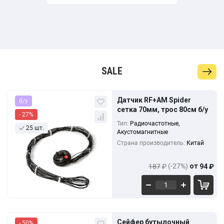
SALE
Кол-во
Выгода
За 1 шт.
Датчик RF+AM Spider
б/у
187
₽
10+
0%
сетка 70мм, трос 80см б/у
136
₽
- 27%
153
₽
Тип:
Радиочастотные,
25 шт.
1000+
-5%
128
₽
Акустомагнитные
Страна производитель:
Китай
136
₽
3000+
-18%
111
₽
(-27%)
от
187
₽
94
₽
Кол-во
Выгода
За 1 шт.
Сейфер бутылочный
- 50%
153
₽