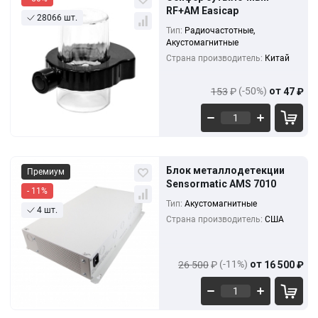
10+
0%
RF+AM Easicap
77
₽
28066 шт.
127.50
₽
Тип:
Радиочастотные,
100+
-16%
64
₽
Акустомагнитные
Страна производитель:
Китай
110.50
₽
500+
-28%
55
₽
(-50%)
от
153
₽
47
₽
Кол-во
Выгода
За 1 шт.
Блок металлодетекции
Премиум
26 500
₽
1+
0%
Sensormatic AMS 7010
23 500
₽
- 11%
23 500
₽
Тип:
Акустомагнитные
4 шт.
5+
-12%
20 500
₽
Страна производитель:
США
21 500
₽
10+
-21%
18 500
₽
(-11%)
от
26 500
₽
16 500
₽