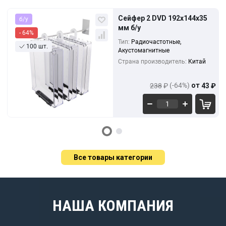
Кол-во
Выгода
За 1 шт.
Сейфер 2 DVD 192х144х35
б/у
238
₽
10+
0%
мм б/у
85
₽
- 64%
221
₽
Тип:
Радиочастотные,
100 шт.
100+
-9%
77
₽
Акустомагнитные
Страна производитель:
Китай
204
₽
500+
-29%
60
₽
(-64%)
от
238
₽
43
₽
Все товары категории
НАША КОМПАНИЯ