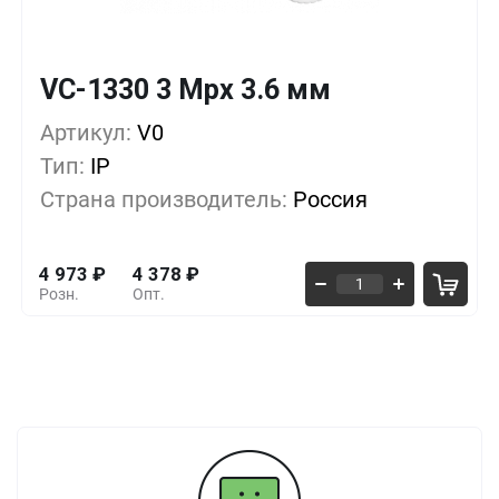
VC-1330 3 Mpx 3.6 мм
Кол-во
Выгода
За 1 шт.
Артикул:
1+
V0
0%
4 973
₽
Тип:
IP
10+
-5%
4 718
₽
Страна производитель:
Россия
30+
-8%
4 548
₽
4 973
₽
4 378
₽
Розн.
Опт.