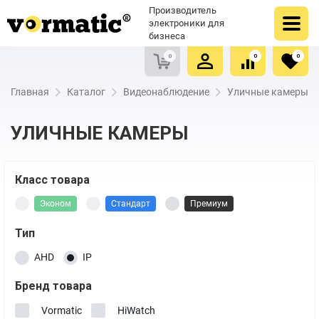
Оформить заказ
Купить в один клик
Производитель
Очистить список сравнения
Очистить избранное
электроники для
бизнеса
0
0
0
Главная
Каталог
Видеонаблюдение
Уличные камеры
УЛИЧНЫЕ КАМЕРЫ
Класс товара
Эконом
Стандарт
Премиум
Тип
AHD
IP
Бренд товара
Vormatic
HiWatch