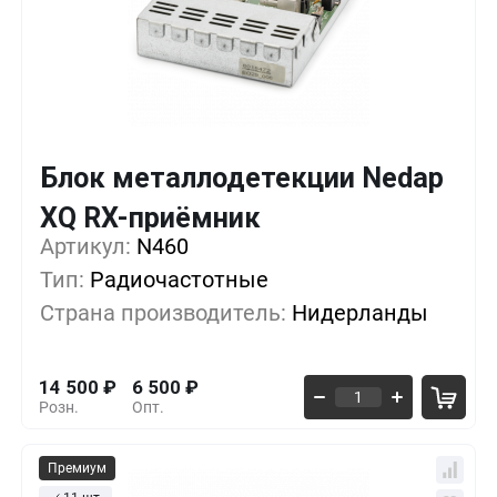
Блок металлодетекции Nedap
Кол-во
Выгода
За 1 шт.
XQ RX-приёмник
Артикул:
1+
N460
0%
14 500
₽
Тип:
Радиочастотные
5+
-20%
11 500
₽
Страна производитель:
Нидерланды
10+
-41%
8 500
₽
14 500
₽
6 500
₽
Розн.
Опт.
Премиум