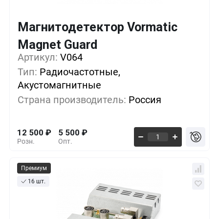
Магнитодетектор Vormatic
Magnet Guard
Кол-во
Выгода
За 1 шт.
Артикул:
V064
1+
0%
12 500
₽
Тип:
Радиочастотные,
Акустомагнитные
5+
-24%
9 500
₽
Страна производитель:
Россия
10+
-40%
7 500
₽
12 500
₽
5 500
₽
Розн.
Опт.
Премиум
16 шт.