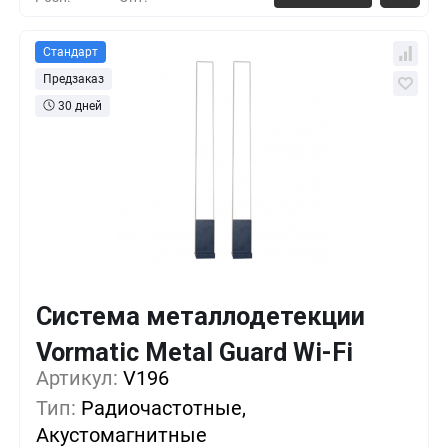
Стандарт
Предзаказ
30 дней
Система металлодетекции
Vormatic Metal Guard Wi-Fi
Кол-во
Выгода
За 1 шт.
Артикул:
V196
1+
0%
42 500
₽
Тип:
Радиочастотные,
Акустомагнитные
5+
-7%
39 500
₽