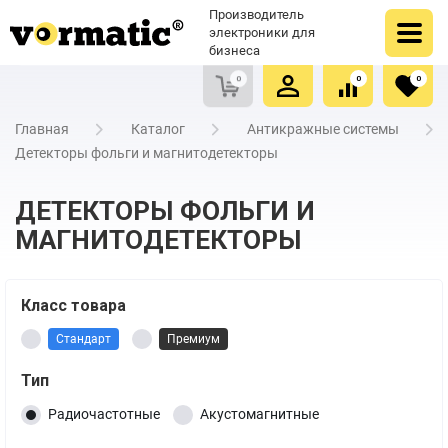
Оформить заказ
Купить в один клик
Производитель
Очистить список сравнения
Очистить избранное
электроники для
бизнеса
0
0
0
Главная
Каталог
Антикражные системы
Детекторы фольги и магнитодетекторы
ДЕТЕКТОРЫ ФОЛЬГИ И
МАГНИТОДЕТЕКТОРЫ
Класс товара
Стандарт
Премиум
Тип
Радиочастотные
Акустомагнитные