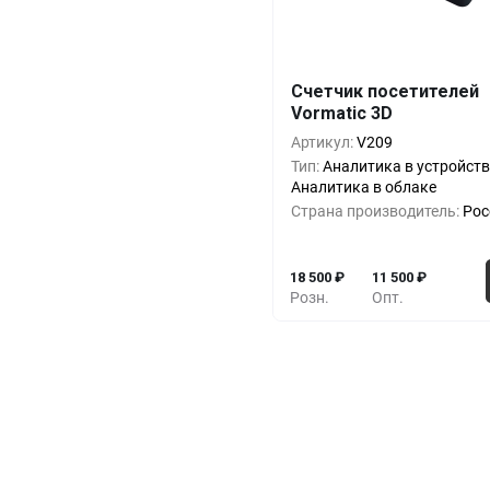
Счетчик посетителей
Кол-во
Выгода
За 1 
Vormatic 3D
1+
0%
18 5
Артикул:
V209
Тип:
Аналитика в устройств
5+
-16%
15 5
Аналитика в облаке
Страна производитель:
Рос
10+
-32%
12 5
18 500
₽
11 500
₽
Розн.
Опт.