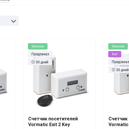
оры
Товары для дома
истраторы
Товары для животных
Другое
Эконом
Эконом
Предзаказ
Хит
Предзака
30 дней
30 дней
шт.
Кол-во
Выгода
За 1 шт.
Кол-во
Счетчик посетителей
Счетчик
Vormatic Exit 2 Key
Vormatic
00
₽
1+
0%
4 200
₽
1+