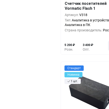
Счетчик посетителей
Кол-во
Выгода
За 1 
Vormatic Flash 1
1+
0%
5 2
Артикул:
V318
Тип:
Аналитика в устройств
5+
-7%
4 8
Аналитика в ПК
Страна производитель:
Рос
10+
-15%
4 4
5 200
₽
3 400
₽
Розн.
Опт.
Стандарт
Новинка
1 шт.