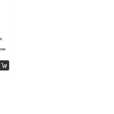
шт.
00
₽
е,
00
₽
сия
00
₽