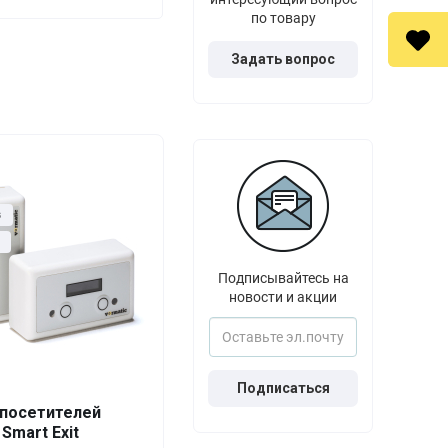
по товару
Задать вопрос
з
Подписывайтесь на
новости и акции
Подписаться
Выгода
За 1 шт.
 посетителей
 Smart Exit
0%
4 400
₽