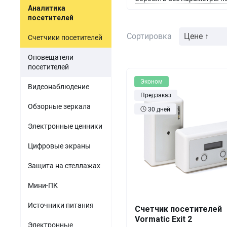
Акустомагнитные детект
парфюмерия
Аналитика
Мини-ПК
Гибридные видеорег
посетителей
Одежда и обувь
Источники питания
Сортировка
Цене ↑
Счетчики посетителей
Оптика
Электронные компоненты
Оповещатели
Б/У товары
посетителей
Эконом
ПО для торговли
Видеонаблюдение
Предзаказ
Обзорные зеркала
30 дней
Электронные ценники
Цифровые экраны
Защита на стеллажах
Мини-ПК
Кол-во
Выгода
За 1 
Источники питания
Счетчик посетителей
Vormatic Exit 2
1+
0%
4 0
Электронные