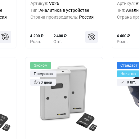
Артикул:
V026
Артикул:
V
00
₽
5+
-9%
3 800
₽
5+
е
Тип:
Аналитика в устройстве
Тип:
Анали
сия
Страна производитель:
Россия
Страна пр
00
₽
10+
-19%
3 400
₽
10+
4 200
₽
2 400
₽
4 400
₽
Розн.
Опт.
Розн.
Эконом
Стандарт
Предзаказ
Новинка
10 шт.
30 дней