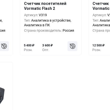
Счетчик посетителей
Счетчик
шт.
Кол-во
Выгода
За 1 шт.
Кол-во
Vormatic Flash 2
Vormatic
00
₽
1+
0%
5 400
₽
1+
Артикул:
V319
Артикул:
V
е,
Тип:
Аналитика в устройстве,
Тип:
Анали
00
₽
5+
-7%
5 000
₽
5+
Аналитика в ПК
Аналитика
сия
Страна производитель:
Россия
Страна пр
00
₽
10+
-14%
4 600
₽
10+
5 400
₽
3 600
₽
12 500
₽
Розн.
Опт.
Розн.