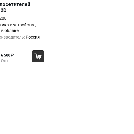
 посетителей
Выгода
За 1 шт.
 2D
0%
12 500
₽
208
тика в устройстве,
-24%
9 500
₽
 в облаке
оизводитель:
Россия
-40%
7 500
₽
6 500
₽
Опт.