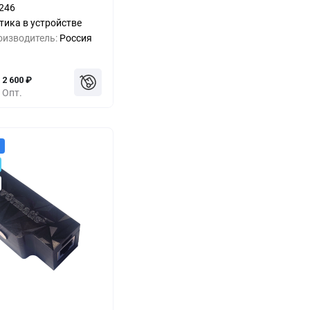
246
-9%
4 000
₽
тика в устройстве
оизводитель:
Россия
-18%
3 600
₽
2 600
₽
Опт.