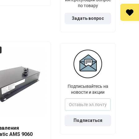
по товару
Задать вопрос
Подписывайтесь на
новости и акции
Подписаться
Выгода
За 1 шт.
авления
tic AMS 9060
0%
36 500
₽