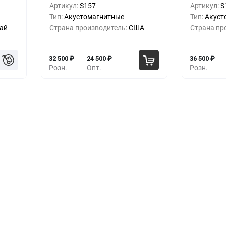
Артикул:
S157
Артикул:
S
00
₽
5+
-9%
29 500
₽
5+
Тип:
Акустомагнитные
Тип:
Акуст
ай
Страна производитель:
США
Страна пр
00
₽
10+
-18%
26 500
₽
10+
32 500
₽
24 500
₽
36 500
₽
Розн.
Опт.
Розн.