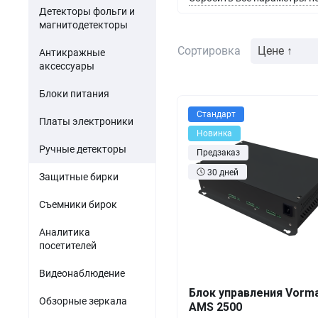
Акустомагнитные детект
парфюмерия
Детекторы фольги и
Мини-ПК
Гибридные видеорег
магнитодетекторы
Одежда и обувь
Источники питания
Сортировка
Цене ↑
Антикражные
Оптика
аксессуары
Электронные компоненты
Б/У товары
Блоки питания
Стандарт
ПО для торговли
Платы электроники
Новинка
Ручные детекторы
Предзаказ
30 дней
Защитные бирки
Съемники бирок
Аналитика
посетителей
Видеонаблюдение
Кол-во
Выгода
За 1 
Блок управления Vorma
Обзорные зеркала
AMS 2500
1+
0%
26 5