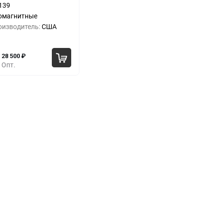
139
-8%
33 500
₽
омагнитные
оизводитель:
США
-16%
30 500
₽
28 500
₽
Опт.