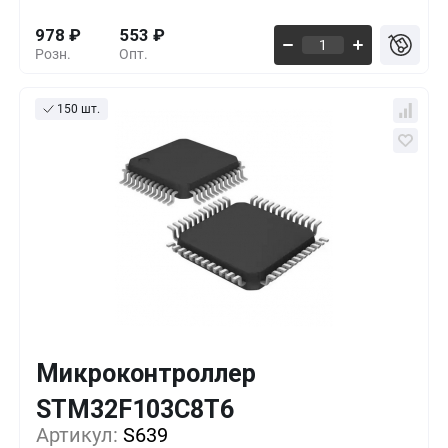
978
₽
553
₽
Розн.
Опт.
150 шт.
Микроконтроллер
Кол-во
Выгода
За 1 шт.
STM32F103C8T6
Артикул:
10+
S639
0%
978
₽