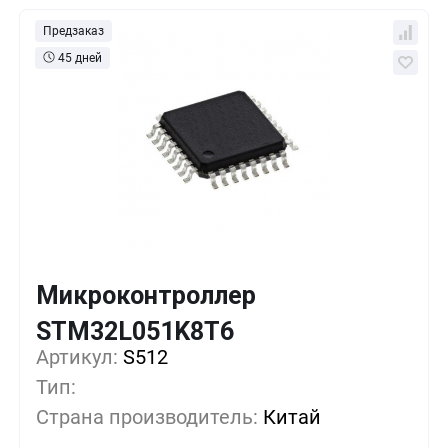
Предзаказ
45 дней
Микроконтроллер
Кол-во
Выгода
За 1 шт.
STM32L051K8T6
Артикул:
10+
S512
0%
978
₽
Тип:
50+
-17%
808
₽
Страна производитель:
Китай
100+
-34%
638
₽