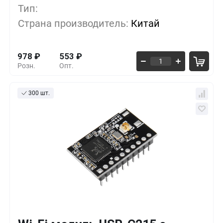
Тип:
50+
-17%
808
₽
Страна производитель:
Китай
100+
-34%
638
₽
978
₽
553
₽
Розн.
Опт.
300 шт.