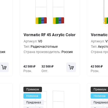
шт.
Кол-во
Выгода
За 1 шт.
Кол-во
Vormatic RF 45 Acrylic Color
Vormatic
00
₽
1+
0%
42 500
₽
1+
Артикул:
V0
Артикул:
V
00
₽
5+
-14%
36 500
₽
5+
Тип:
Радиочастотные
Тип:
Акуст
сия
Страна производитель:
Россия
Страна пр
00
₽
10+
-18%
34 500
₽
10+
42 500
₽
32 500
₽
42 500
₽
Розн.
Опт.
Розн.
Премиум
Премиум
Новинка
Новинка
Предзаказ
Предзака