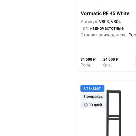
Кол-во
Выгода
За 1 
Vormatic RF 45 White
1+
0%
34 5
Артикул:
V803, V804
Тип:
Радиочастотные
5+
-17%
28 5
Страна производитель:
Рос
10+
-23%
26 5
34 500
₽
24 500
₽
Розн.
Опт.
Стандарт
Предзаказ
30 дней