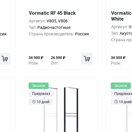
шт.
Кол-во
Выгода
За 1 шт.
Кол-во
Vormatic RF 45 Black
Vormatic
White
00
₽
1+
0%
34 500
₽
1+
Артикул:
V805, V806
Артикул:
V
Тип:
Радиочастотные
00
₽
5+
-17%
28 500
₽
5+
Тип:
Акуст
сия
Страна производитель:
Россия
Страна пр
00
₽
10+
-23%
26 500
₽
10+
34 500
₽
24 500
₽
34 500
₽
Розн.
Опт.
Розн.
Эконом
Эконом
Предзаказ
Предзака
10 дней
10 дней