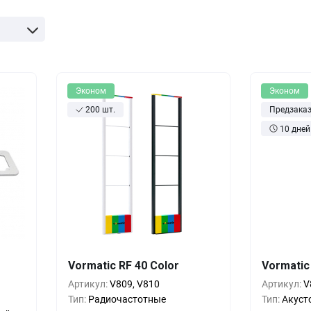
оры
Товары для дома
истраторы
Товары для животных
Другое
Эконом
Эконом
200 шт.
Предзака
10 дней
шт.
Кол-во
Выгода
За 1 шт.
Кол-во
Vormatic RF 40 Color
Vormatic
00
₽
1+
0%
28 500
₽
1+
Артикул:
V809, V810
Артикул:
V
00
₽
5+
-21%
22 500
₽
5+
Тип:
Радиочастотные
Тип:
Акуст