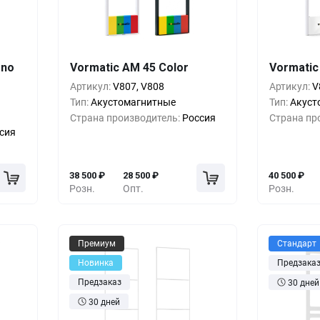
шт.
Кол-во
Выгода
За 1 шт.
Кол-во
ono
Vormatic AM 45 Color
Vormatic
00
₽
1+
0%
38 500
₽
1+
Артикул:
V807, V808
Артикул:
V
Тип:
Акустомагнитные
Тип:
Акуст
00
₽
5+
-15%
32 500
₽
5+
Страна производитель:
Россия
Страна пр
сия
00
₽
10+
-20%
30 500
₽
10+
38 500
₽
28 500
₽
40 500
₽
Розн.
Опт.
Розн.
Премиум
Стандарт
Новинка
Предзака
Предзаказ
30 дней
30 дней