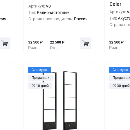
Color
00
₽
1+
0%
32 500
₽
1+
Артикул:
V0
Артикул:
V
Тип:
Радиочастотные
00
₽
5+
-18%
26 500
₽
5+
Тип:
Акуст
сия
Страна производитель:
Россия
Страна пр
00
₽
10+
-24%
24 500
₽
10+
32 500
₽
22 500
₽
32 500
₽
Розн.
Опт.
Розн.
Стандарт
Стандарт
Предзаказ
Предзака
10 дней
30 дней