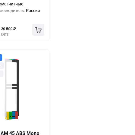
-19%
24 500
₽
омагнитные
оизводитель:
Россия
-26%
22 500
₽
20 500
₽
Опт.
з
Выгода
За 1 шт.
 AM 45 ABS Mono