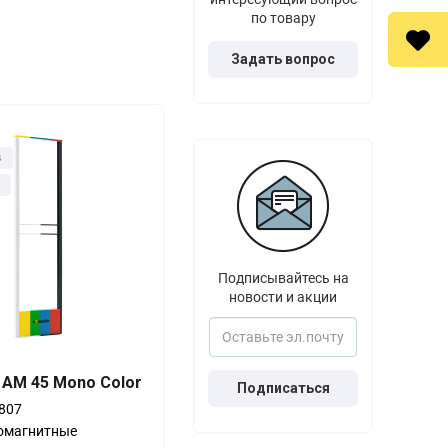
по товару
Задать вопрос
з
Подписывайтесь на
новости и акции
Выгода
За 1 шт.
 AM 45 Mono Color
Подписаться
0%
28 500
₽
807
-21%
22 500
₽
омагнитные