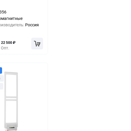
0%
32 500
₽
356
-18%
26 500
₽
омагнитные
оизводитель:
Россия
-24%
24 500
₽
22 500
₽
Опт.
з