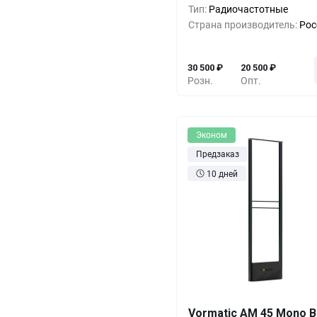
5+
-19%
24 5
Тип:
Радиочастотные
Страна производитель:
Рос
10+
-26%
22 5
30 500
₽
20 500
₽
Розн.
Опт.
Эконом
Предзаказ
10 дней
Кол-во
Выгода
За 1 
Vormatic AM 45 Mono B