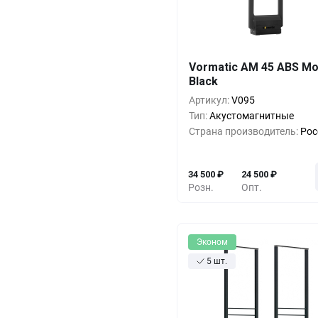
Кол-во
Выгода
За 1 
Vormatic AM 45 ABS M
Black
1+
0%
34 5
Артикул:
V095
5+
-17%
28 5
Тип:
Акустомагнитные
Страна производитель:
Рос
10+
-23%
26 5
34 500
₽
24 500
₽
Розн.
Опт.
Эконом
5 шт.