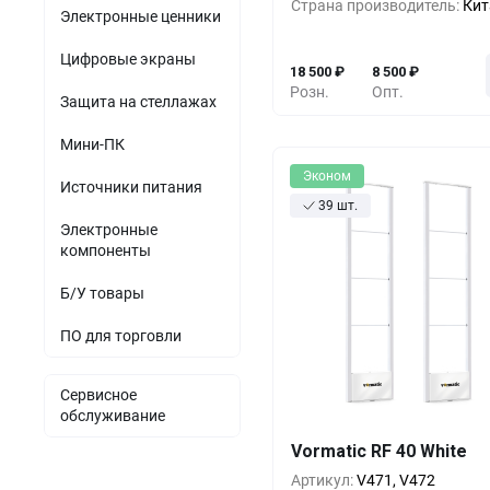
Страна производитель:
Кит
10+
-43%
10 5
Электронные ценники
Цифровые экраны
18 500
₽
8 500
₽
Розн.
Опт.
Защита на стеллажах
Мини-ПК
Эконом
Источники питания
39 шт.
Электронные
компоненты
Б/У товары
ПО для торговли
Сервисное
обслуживание
Кол-во
Выгода
За 1 
Vormatic RF 40 White
1+
0%
30 5
Артикул:
V471, V472