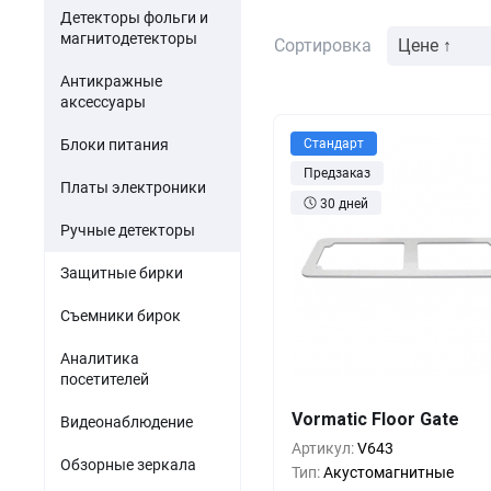
Акустомагнитные детект
парфюмерия
Детекторы фольги и
Мини-ПК
Гибридные видеорег
магнитодетекторы
Сортировка
Цене ↑
Одежда и обувь
Источники питания
Антикражные
Оптика
аксессуары
Электронные компоненты
Б/У товары
Блоки питания
Стандарт
Предзаказ
ПО для торговли
Платы электроники
30 дней
Ручные детекторы
Защитные бирки
Съемники бирок
Аналитика
посетителей
Кол-во
Выгода
За 1 
Vormatic Floor Gate
Видеонаблюдение
1+
0%
18 5
Артикул:
V643
Обзорные зеркала
5+
-32%
12 5
Тип:
Акустомагнитные