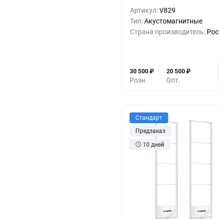
1+
0%
30 5
Артикул:
V829
Тип:
Акустомагнитные
5+
-19%
24 5
Страна производитель:
Рос
10+
-26%
22 5
30 500
₽
20 500
₽
Розн.
Опт.
Стандарт
Предзаказ
10 дней