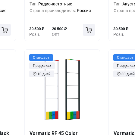
00
₽
5+
-19%
24 500
₽
5+
Тип:
Радиочастотные
Тип:
Акуст
сия
Страна производитель:
Россия
Страна пр
00
₽
10+
-26%
22 500
₽
10+
30 500
₽
20 500
₽
30 500
₽
Розн.
Опт.
Розн.
Стандарт
Стандарт
Предзаказ
Предзака
10 дней
30 дней
шт.
Кол-во
Выгода
За 1 шт.
Кол-во
lack
Vormatic RF 45 Color
Vormatic