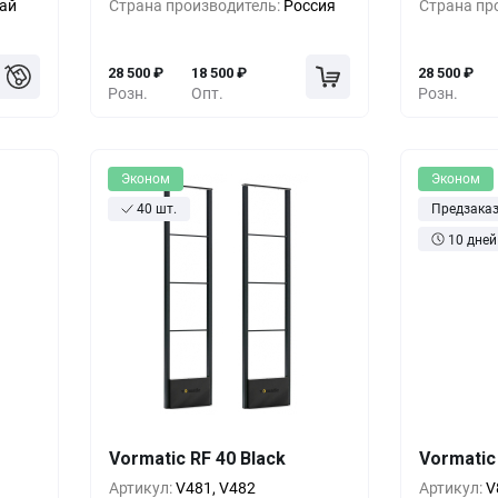
ай
Страна производитель:
Россия
Страна пр
00
₽
10+
-28%
20 500
₽
10+
28 500
₽
18 500
₽
28 500
₽
Розн.
Опт.
Розн.
Эконом
Эконом
40 шт.
Предзака
10 дней
шт.
Кол-во
Выгода
За 1 шт.
Кол-во
Vormatic RF 40 Black
Vormatic
00
₽
1+
0%
30 500
₽
1+
Артикул:
V481, V482
Артикул:
V