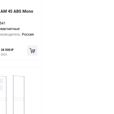
Выгода
За 1 шт.
 AM 45 ABS Mono
0%
34 500
₽
541
-17%
28 500
₽
омагнитные
оизводитель:
Россия
-23%
26 500
₽
24 500
₽
Опт.
з