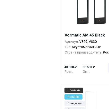
Кол-во
Выгода
За 1 
Vormatic AM 45 Black
1+
0%
40 5
Артикул:
V829, V830
5+
-14%
34 5
Тип:
Акустомагнитные
Страна производитель:
Рос
10+
-19%
32 5
40 500
₽
30 500
₽
Розн.
Опт.
Премиум
Новинка
Предзаказ