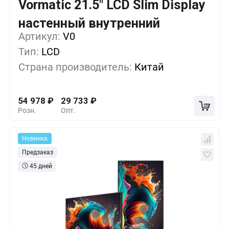
Vormatic 21.5" LCD Slim Display
Кол-во
Выгода
За 1 шт.
настенный внутренний
Артикул:
1+
V0
0%
54 978
₽
Тип:
LCD
5+
-15%
46 563
₽
Страна производитель:
Китай
10+
-30%
38 148
₽
54 978
₽
29 733
₽
Розн.
Опт.
Новинка
Предзаказ
45 дней