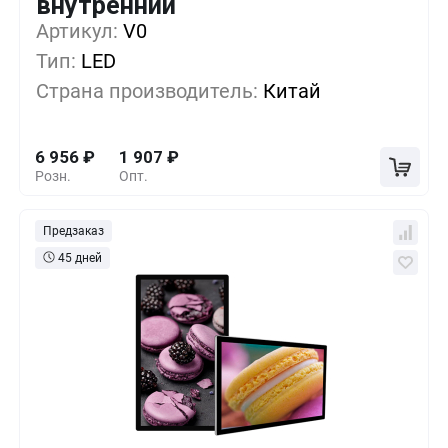
внутренний
Артикул:
1+
V0
0%
6 956
₽
Тип:
LED
5+
-24%
5 273
₽
Страна производитель:
Китай
10+
-48%
3 590
₽
6 956
₽
1 907
₽
Розн.
Опт.
Предзаказ
45 дней