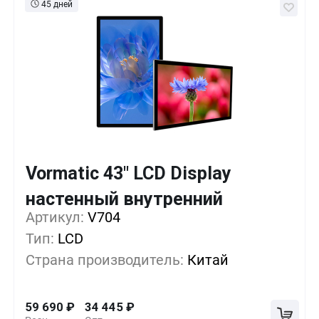
45 дней
Vormatic 43" LCD Display
Кол-во
Выгода
За 1 шт.
настенный внутренний
Артикул:
1+
V704
0%
59 690
₽
Тип:
LCD
5+
-14%
51 275
₽
Страна производитель:
Китай
10+
-28%
42 860
₽
59 690
₽
34 445
₽