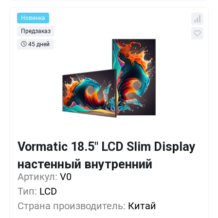
Новинка
Предзаказ
45 дней
Vormatic 18.5" LCD Slim Display
Кол-во
Выгода
За 1 шт.
настенный внутренний
Артикул:
1+
V0
0%
48 246
₽
Тип:
LCD
5+
-17%
39 831
₽
Страна производитель:
Китай
10+
-34%
31 416
₽