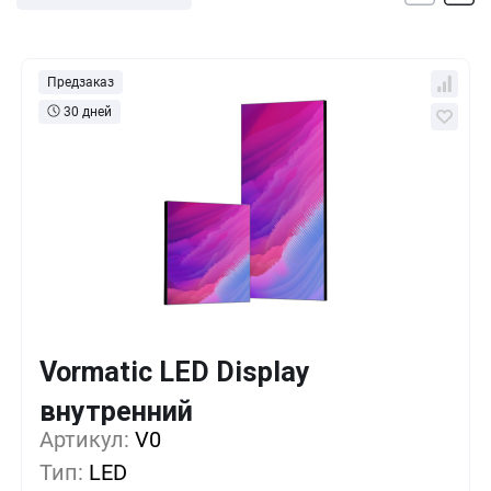
Предзаказ
30 дней
Vormatic LED Display
Кол-во
Выгода
За 1 шт.
внутренний
Артикул:
1+
V0
0%
6 732
₽
Тип:
LED
5+
-25%
5 049
₽