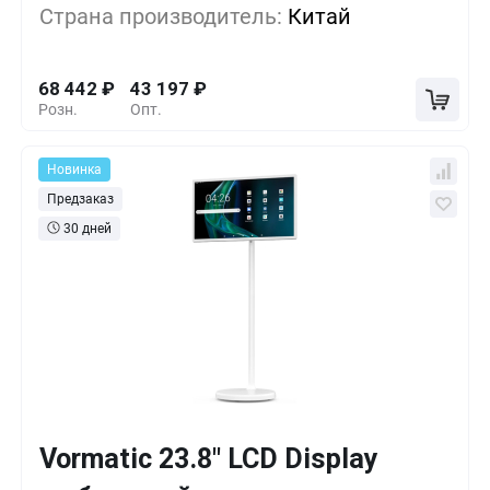
Страна производитель:
Китай
10+
-24%
51 612
₽
68 442
₽
43 197
₽
Розн.
Опт.
Новинка
Предзаказ
30 дней
Vormatic 23.8" LCD Display
Кол-во
Выгода
За 1 шт.