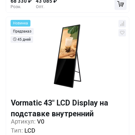
68 330
₽
43 085
₽
Розн.
Опт.
Новинка
Предзаказ
45 дней
Vormatic 43" LCD Display на
Кол-во
Выгода
За 1 шт.
подставке внутренний
Артикул:
1+
V0
0%
68 442
₽
Тип:
LCD
5+
-12%
60 027
₽