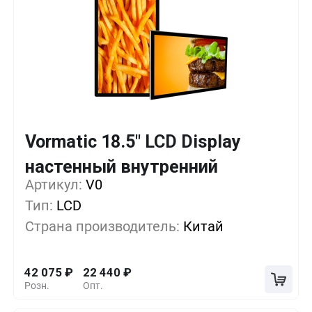
Vormatic 18.5" LCD Display
Кол-во
Выгода
За 1 шт.
настенный внутренний
Артикул:
1+
V0
0%
42 075
₽
Тип:
LCD
5+
-20%
33 660
₽
Страна производитель:
Китай
10+
-33%
28 050
₽
42 075
₽
22 440
₽
Розн.
Опт.