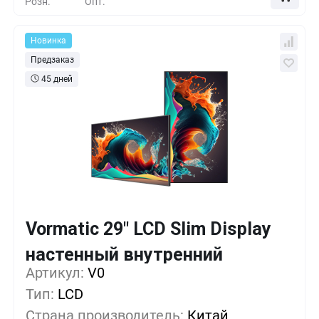
Розн.
Опт.
Новинка
Предзаказ
45 дней
Vormatic 29" LCD Slim Display
Кол-во
Выгода
За 1 шт.
настенный внутренний
Артикул:
1+
V0
0%
60 588
₽
Тип:
LCD
5+
-13%
52 173
₽
Страна производитель:
Китай