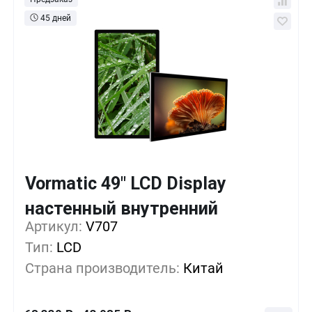
45 дней
Vormatic 49" LCD Display
Кол-во
Выгода
За 1 шт.
настенный внутренний
Артикул:
1+
V707
0%
68 330
₽
Тип:
LCD
5+
-12%
59 915
₽
Страна производитель:
Китай
10+
-24%
51 500
₽