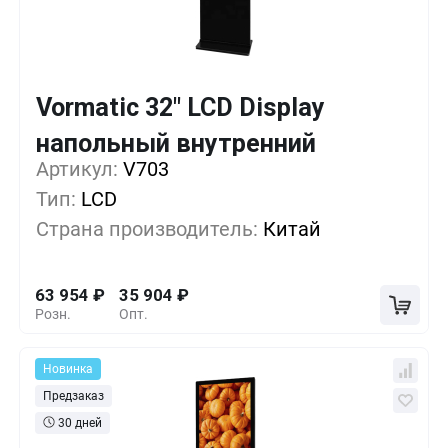
Vormatic 32" LCD Display
Кол-во
Выгода
За 1 шт.
напольный внутренний
Артикул:
1+
V703
0%
63 954
₽
Тип:
LCD
5+
-13%
55 539
₽
Страна производитель:
Китай
10+
-26%
47 124
₽
63 954
₽
35 904
₽
Розн.
Опт.
Новинка
Предзаказ
30 дней