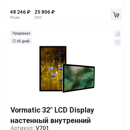
48 246
₽
25 806
₽
Розн.
Опт.
Предзаказ
45 дней
Vormatic 32" LCD Display
Кол-во
Выгода
За 1 шт.
настенный внутренний
Артикул:
1+
V701
0%
52 285
₽