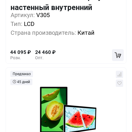
Кол-во
Выгода
За 1 шт.
настенный внутренний
Артикул:
1+
V305
0%
44 095
₽
Тип:
LCD
5+
-19%
35 680
₽
Страна производитель:
Китай
10+
-31%
30 070
₽
44 095
₽
24 460
₽
Розн.
Опт.
Предзаказ
45 дней