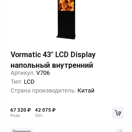
Vormatic 43" LCD Display
Кол-во
Выгода
За 1 шт.
напольный внутренний
Артикул:
1+
V706
0%
67 320
₽
Тип:
LCD
5+
-12%
58 905
₽
Страна производитель:
Китай
10+
-25%
50 490
₽
67 320
₽
42 075
₽
Розн.
Опт.
Предзаказ