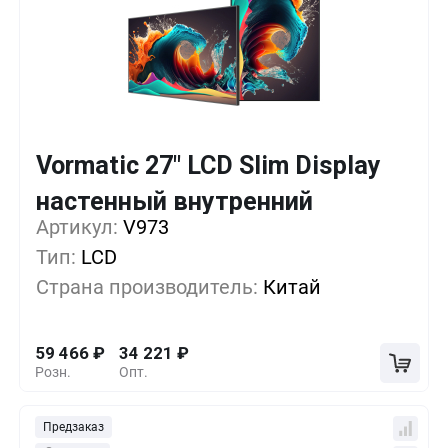
Vormatic 27" LCD Slim Display
Кол-во
Выгода
За 1 шт.
настенный внутренний
Артикул:
1+
V973
0%
59 466
₽
Тип:
LCD
5+
-14%
51 051
₽
Страна производитель:
Китай
10+
-28%
42 636
₽
59 466
₽
34 221
₽
Розн.
Опт.
Предзаказ