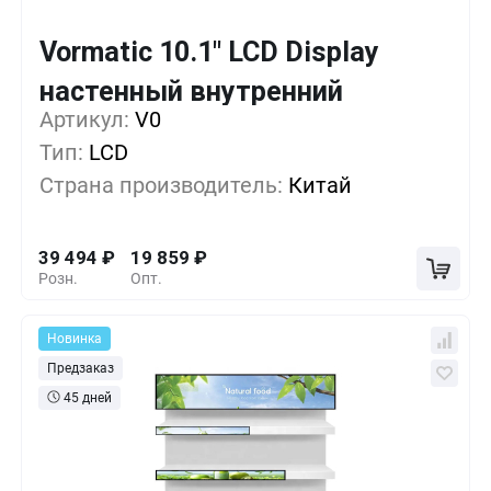
Vormatic 10.1" LCD Display
Кол-во
Выгода
За 1 шт.
настенный внутренний
Артикул:
1+
V0
0%
39 494
₽
Тип:
LCD
5+
-21%
31 079
₽
Страна производитель:
Китай
10+
-35%
25 469
₽
39 494
₽
19 859
₽
Розн.
Опт.
Новинка
Предзаказ
45 дней