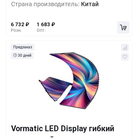
Страна производитель:
Китай
10+
-50%
3 366
₽
6 732
₽
1 683
₽
Розн.
Опт.
Предзаказ
30 дней
Vormatic LED Display гибкий
Кол-во
Выгода
За 1 шт.