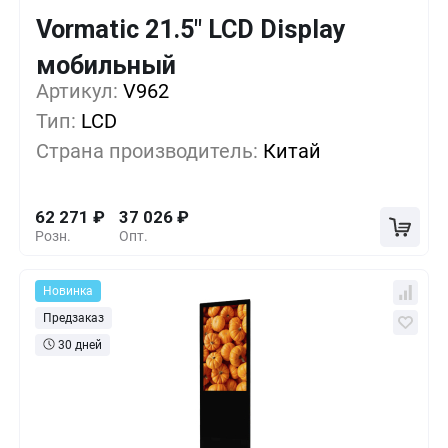
Vormatic 21.5" LCD Display
Кол-во
Выгода
За 1 шт.
мобильный
Артикул:
1+
V962
0%
62 271
₽
Тип:
LCD
5+
-13%
53 856
₽
Страна производитель:
Китай
10+
-27%
45 441
₽
62 271
₽
37 026
₽
Розн.
Опт.
Новинка
Предзаказ
30 дней