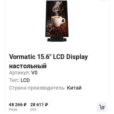
Vormatic 15.6" LCD Display
Кол-во
Выгода
За 1 шт.
настольный
Артикул:
1+
V0
0%
48 246
₽
Тип:
LCD
5+
-17%
39 831
₽
Страна производитель:
Китай
10+
-29%
34 221
₽
48 246
₽
28 611
₽
Розн.
Опт.