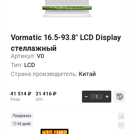
Vormatic 16.5-93.8" LCD Display
Кол-во
Выгода
За 1 шт.
стеллажный
Артикул:
1+
V0
0%
41 514
₽
Тип:
LCD
5+
-6%
38 709
₽
Страна производитель:
Китай
10+
-13%
35 904
₽
41 514
₽
31 416
₽
Розн.
Опт.
Предзаказ
45 дней