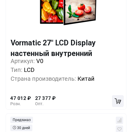
Vormatic 27" LCD Display
Кол-во
Выгода
За 1 шт.
настенный внутренний
Артикул:
1+
V0
0%
47 012
₽
Тип:
LCD
5+
-17%
38 597
₽
Страна производитель:
Китай
10+
-29%
32 987
₽
47 012
₽
27 377
₽
Розн.
Опт.
Предзаказ
30 дней