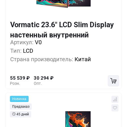
Vormatic 23.6" LCD Slim Display
Кол-во
Выгода
За 1 шт.
настенный внутренний
Артикул:
1+
V0
0%
55 539
₽
Тип:
LCD
5+
-15%
47 124
₽
Страна производитель:
Китай
10+
-30%
38 709
₽
55 539
₽
30 294
₽
Розн.
Опт.
Новинка
Предзаказ
45 дней