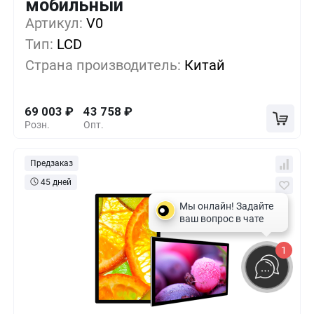
мобильный
Артикул:
1+
V0
0%
69 003
₽
Тип:
LCD
5+
-12%
60 588
₽
Страна производитель:
Китай
10+
-24%
52 173
₽
69 003
₽
43 758
₽
Розн.
Опт.
Предзаказ
45 дней
1