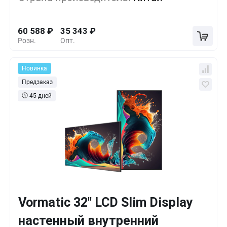
10+
-27%
43 758
₽
60 588
₽
35 343
₽
Розн.
Опт.
Новинка
Предзаказ
45 дней
Vormatic 32" LCD Slim Display
Кол-во
Выгода
За 1 шт.
настенный внутренний