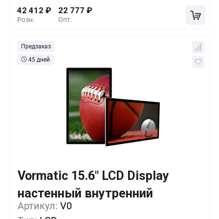
42 412
₽
22 777
₽
Розн.
Опт.
Предзаказ
45 дней
Vormatic 15.6" LCD Display
Кол-во
Выгода
За 1 шт.
настенный внутренний
Артикул:
1+
V0
0%
42 524
₽