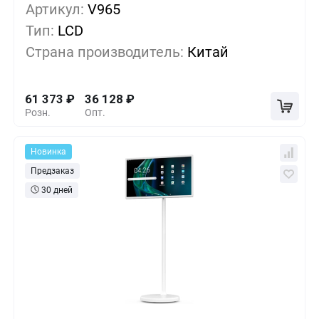
Артикул:
1+
V965
0%
61 373
₽
Тип:
LCD
5+
-13%
52 958
₽
Страна производитель:
Китай
10+
-27%
44 543
₽
61 373
₽
36 128
₽
Розн.
Опт.
Новинка
Предзаказ
30 дней