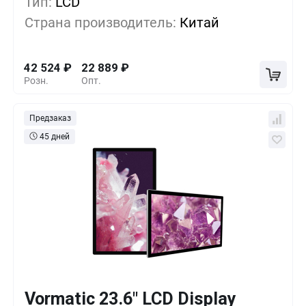
Тип:
LCD
5+
-19%
34 109
₽
Страна производитель:
Китай
10+
-32%
28 499
₽
42 524
₽
22 889
₽
Розн.
Опт.
Предзаказ
45 дней
Vormatic 23.6" LCD Display