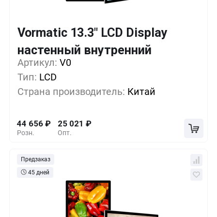
Vormatic 13.3" LCD Display
Кол-во
Выгода
За 1 шт.
настенный внутренний
Артикул:
1+
V0
0%
44 656
₽
Тип:
LCD
5+
-18%
36 241
₽
Страна производитель:
Китай
10+
-31%
30 631
₽
44 656
₽
25 021
₽
Розн.
Опт.
Предзаказ
45 дней