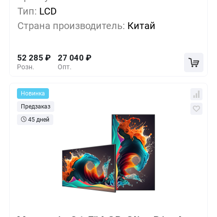
Тип:
LCD
5+
-16%
43 870
₽
Страна производитель:
Китай
10+
-32%
35 455
₽
52 285
₽
27 040
₽
Розн.
Опт.
Новинка
Предзаказ
45 дней