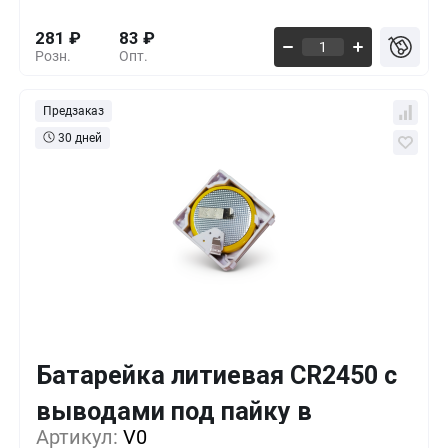
281
₽
83
₽
Розн.
Опт.
Предзаказ
30 дней
Батарейка литиевая CR2450 с
Кол-во
Выгода
За 1 шт.
выводами под пайку в
Артикул:
10+
V0
0%
335
₽
корпусе