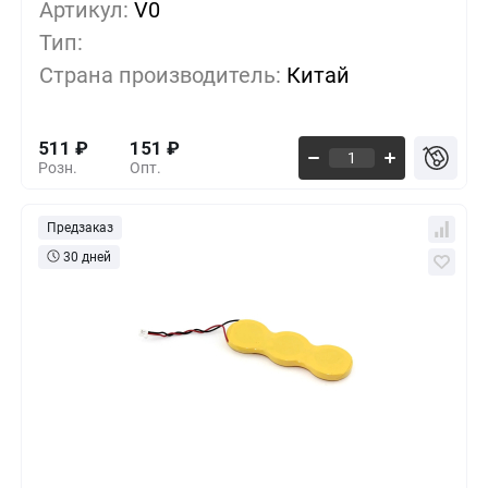
Артикул:
10+
V0
0%
511
₽
Тип:
500+
-33%
340
₽
Страна производитель:
Китай
1000+
-55%
227
₽
511
₽
151
₽
Розн.
Опт.
Предзаказ
30 дней