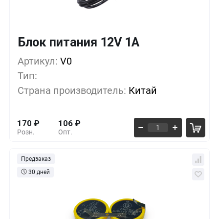
Блок питания 12V 1A
Кол-во
Выгода
За 1 шт.
Артикул:
1+
V0
0%
170
₽
Тип:
10+
-12%
149
₽
Страна производитель:
Китай
30+
-24%
128
₽
170
₽
106
₽
Розн.
Опт.
Предзаказ
30 дней