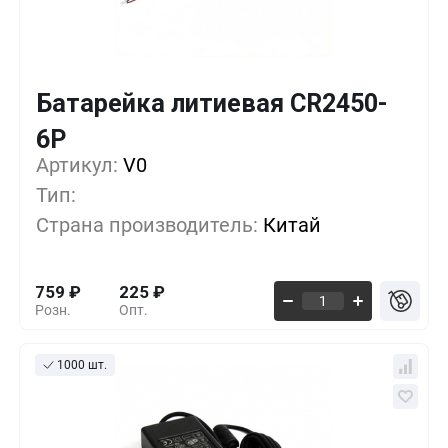
Батарейка литиевая CR2450-
Кол-во
Выгода
За 1 шт.
6P
Артикул:
10+
V0
0%
759
₽
Тип:
500+
-33%
506
₽
Страна производитель:
Китай
1000+
-55%
337
₽
759
₽
225
₽
Розн.
Опт.
1000 шт.