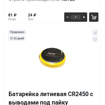
1000+
-55%
36
₽
81
₽
24
₽
Розн.
Опт.
Предзаказ
30 дней
Батарейка литиевая CR2450 с
Кол-во
Выгода
За 1 шт.
выводами под пайку