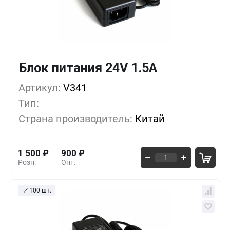
Блок питания 24V 1.5А
Кол-во
Выгода
За 1 шт.
Артикул:
1+
V341
0%
1 500
₽
Тип:
5+
-13%
1 300
₽
Страна производитель:
Китай
10+
-26%
1 100
₽
1 500
₽
900
₽
Розн.
Опт.
100 шт.