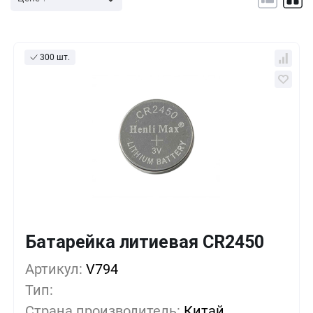
300 шт.
Батарейка литиевая CR2450
Кол-во
Выгода
За 1 шт.
Артикул:
10+
V794
0%
81
₽
Тип:
500+
-33%
54
₽
Страна производитель:
Китай