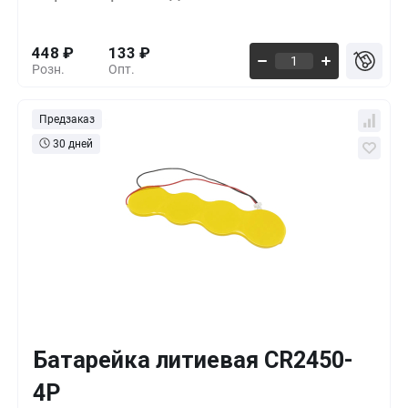
1000+
-55%
199
₽
448
₽
133
₽
Розн.
Опт.
Предзаказ
30 дней
Батарейка литиевая CR2450-
Кол-во
Выгода
За 1 шт.
4P