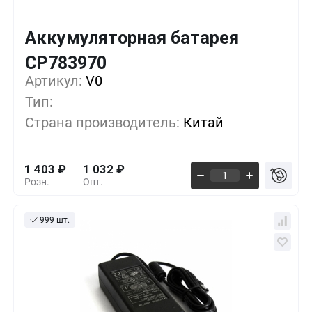
Аккумуляторная батарея
Кол-во
Выгода
За 1 шт.
CP783970
Артикул:
10+
V0
0%
1 403
₽
Тип:
100+
-16%
1 178
₽
Страна производитель:
Китай
500+
-21%
1 100
₽
1 403
₽
1 032
₽
Розн.
Опт.
999 шт.