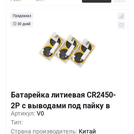
Предзаказ
30 дней
Батарейка литиевая CR2450-
Кол-во
Выгода
За 1 шт.
2P с выводами под пайку в
Артикул:
10+
V0
0%
448
₽
корпусе
Тип:
500+
-33%
298
₽
Страна производитель:
Китай