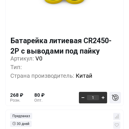
Батарейка литиевая CR2450-
Кол-во
Выгода
За 1 шт.
2P с выводами под пайку
Артикул:
10+
V0
0%
268
₽
Тип:
500+
-33%
179
₽
Страна производитель:
Китай
1000+
-55%
119
₽
268
₽
80
₽
Розн.
Опт.
Предзаказ
30 дней