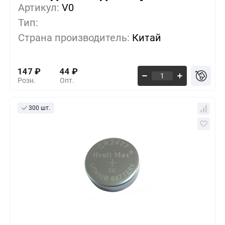
Артикул:
10+
V0
0%
147
₽
Тип:
500+
-33%
98
₽
Страна производитель:
Китай
1000+
-55%
66
₽
147
₽
44
₽
Розн.
Опт.
300 шт.