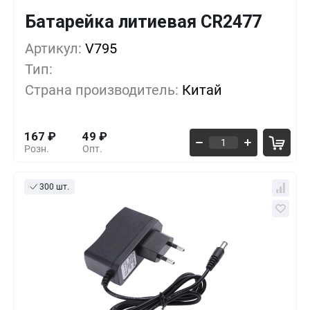
Батарейка литиевая CR2477
Кол-во
Выгода
За 1 шт.
Артикул:
10+
V795
0%
167
₽
Тип:
500+
-33%
111
₽
Страна производитель:
Китай
1000+
-55%
74
₽
167
₽
49
₽
Розн.
Опт.
300 шт.