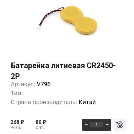
Батарейка литиевая CR2450-
Кол-во
Выгода
За 1 шт.
2P
Артикул:
10+
V796
0%
268
₽
Тип:
500+
-33%
179
₽
Страна производитель:
Китай
1000+
-55%
119
₽
268
₽
80
₽
Розн.
Опт.