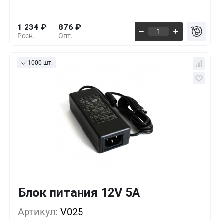
1 234
₽
876
₽
Розн.
Опт.
1000 шт.
Блок питания 12V 5A
Кол-во
Выгода
За 1 шт.
Артикул:
1+
V025
0%
1 234
₽