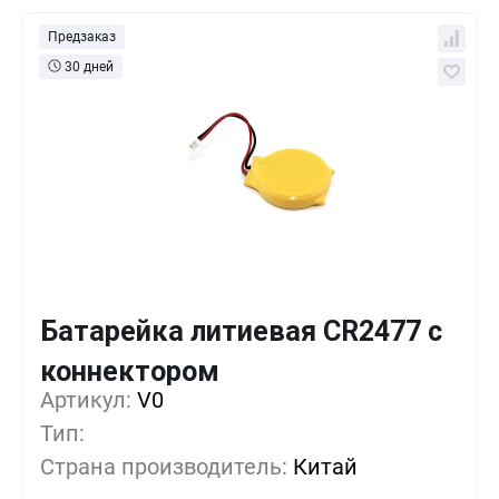
Предзаказ
30 дней
Батарейка литиевая CR2477 с
Кол-во
Выгода
За 1 шт.
коннектором
Артикул:
10+
V0
0%
281
₽
Тип:
500+
-33%
187
₽
Страна производитель:
Китай
1000+
-55%
125
₽