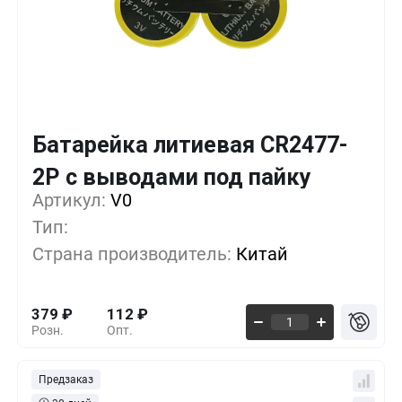
Батарейка литиевая CR2477-
Кол-во
Выгода
За 1 шт.
2P с выводами под пайку
Артикул:
10+
V0
0%
379
₽
Тип:
500+
-33%
253
₽
Страна производитель:
Китай
1000+
-55%
168
₽
379
₽
112
₽
Розн.
Опт.
Предзаказ