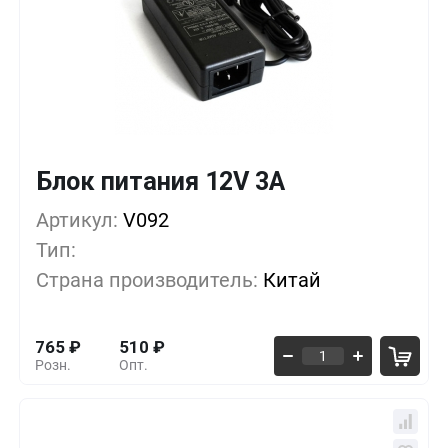
Блок питания 12V 3A
Кол-во
Выгода
За 1 шт.
Артикул:
1+
V092
0%
765
₽
Тип:
5+
-11%
680
₽
Страна производитель:
Китай
10+
-22%
595
₽
765
₽
510
₽
Розн.
Опт.