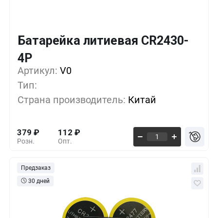
Батарейка литиевая CR2430-
Кол-во
Выгода
За 1 шт.
4P
Артикул:
10+
V0
0%
379
₽
Тип:
500+
-33%
253
₽
Страна производитель:
Китай
1000+
-55%
168
₽
379
₽
112
₽
Розн.
Опт.
Предзаказ
30 дней