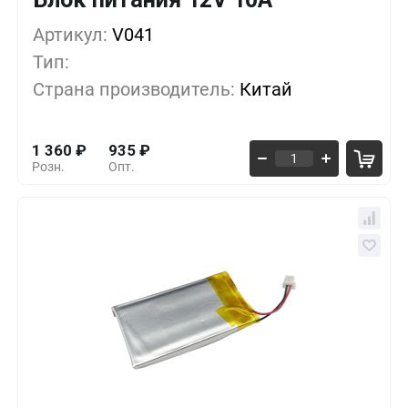
Артикул:
1+
V041
0%
1 360
₽
Тип:
5+
-12%
1 190
₽
Страна производитель:
Китай
10+
-18%
1 105
₽
1 360
₽
935
₽
Розн.
Опт.