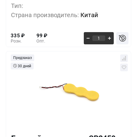
Тип:
500+
-33%
223
₽
Страна производитель:
Китай
1000+
-55%
149
₽
335
₽
99
₽
Розн.
Опт.
Предзаказ
30 дней