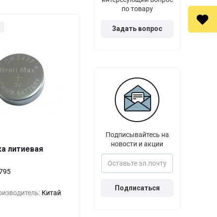
по товару
Задать вопрос
Подписывайтесь на
новости и акции
ка литиевая
Выгода
За 1 шт.
0%
167
₽
795
Подписаться
-33%
111
₽
оизводитель:
Китай
-55%
74
₽