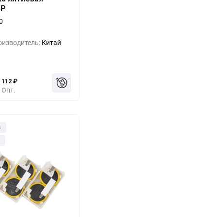
Выгода
За 1 шт.
4P
0%
379
₽
0
-33%
253
₽
оизводитель:
Китай
-55%
168
₽
112
₽
Опт.
з