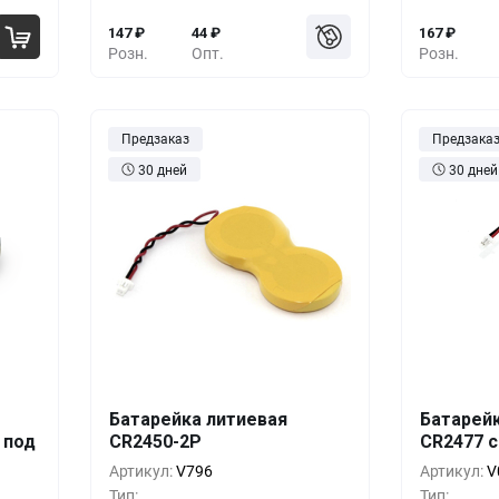
147
₽
44
₽
167
₽
Розн.
Опт.
Розн.
Предзаказ
Предзака
30 дней
30 дней
Батарейка литиевая
Батарей
шт.
Кол-во
Выгода
За 1 шт.
Кол-во
 под
CR2450-2P
CR2477 
68
₽
10+
0%
268
₽
10+
Артикул:
V796
Артикул:
V
Тип:
Тип: