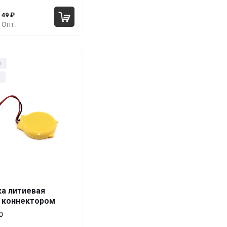
49
₽
Опт.
з
ка литиевая
Выгода
За 1 шт.
с коннектором
0%
281
₽
0