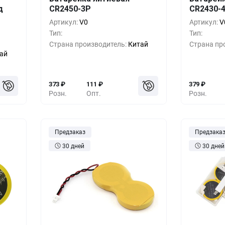
шт.
Кол-во
Выгода
За 1 шт.
Кол-во
д
CR2450-3P
CR2430-
35
₽
10+
0%
373
₽
10+
Артикул:
V0
Артикул:
V
Тип:
Тип:
23
₽
500+
-33%
249
₽
500+
Страна производитель:
Китай
Страна пр
ай
49
₽
1000+
-55%
166
₽
1000+
373
₽
111
₽
379
₽
Розн.
Опт.
Розн.
Предзаказ
Предзака
30 дней
30 дней