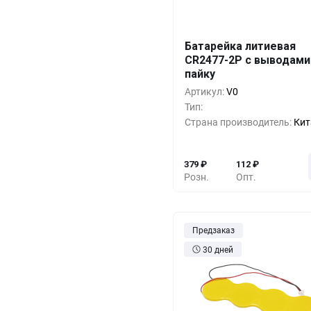
Батарейка литиевая
Кол-во
Выгода
За 1 
CR2477-2P с выводами
пайку
10+
0%
3
Артикул:
V0
500+
-33%
2
Тип:
Страна производитель:
Кит
1000+
-55%
1
379
₽
112
₽
Розн.
Опт.
Предзаказ
30 дней