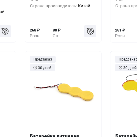
79
₽
500+
-33%
179
₽
500+
Страна производитель:
Китай
Страна пр
ай
19
₽
1000+
-55%
119
₽
1000+
268
₽
80
₽
281
₽
Розн.
Опт.
Розн.
Предзаказ
Предзака
30 дней
30 дней
Батарейка литиевая
Батарей