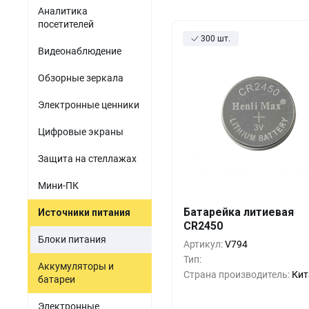
Акустомагнитные детект
парфюмерия
Аналитика
Мини-ПК
Гибридные видеорег
посетителей
Одежда и обувь
300 шт.
Источники питания
Видеонаблюдение
Оптика
Электронные компоненты
Обзорные зеркала
Б/У товары
Электронные ценники
ПО для торговли
Цифровые экраны
Защита на стеллажах
Мини-ПК
Батарейка литиевая
Источники питания
Кол-во
Выгода
За 1 
CR2450
Блоки питания
10+
0%
Артикул:
V794
Тип:
Аккумуляторы и
500+
-33%
Страна производитель:
Кит
батареи
1000+
-55%
Электронные