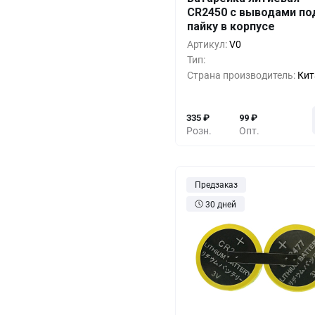
Кол-во
Выгода
За 1 
CR2450 с выводами по
пайку в корпусе
10+
0%
3
Артикул:
V0
500+
-33%
2
Тип:
Страна производитель:
Кит
1000+
-55%
1
335
₽
99
₽
Розн.
Опт.
Предзаказ
30 дней