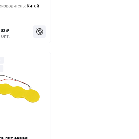
-33%
187
₽
оизводитель:
Китай
-55%
125
₽
83
₽
Опт.
з
ка литиевая