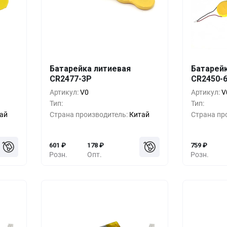
шт.
Кол-во
Выгода
За 1 шт.
Кол-во
Батарейка литиевая
Батарей
CR2477-3P
CR2450-
11
₽
10+
0%
601
₽
10+
Артикул:
V0
Артикул:
V
40
₽
500+
-33%
401
₽
500+
Тип:
Тип:
ай
Страна производитель:
Китай
Страна пр
27
₽
1000+
-55%
267
₽
1000+
601
₽
178
₽
759
₽
Розн.
Опт.
Розн.