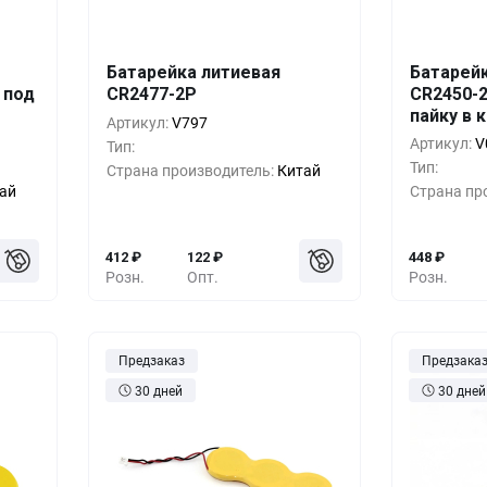
Батарейка литиевая
Батарей
шт.
Кол-во
Выгода
За 1 шт.
Кол-во
 под
CR2477-2P
CR2450-
пайку в 
79
₽
10+
0%
412
₽
10+
Артикул:
V797
Артикул:
V
Тип:
53
₽
500+
-33%
274
₽
500+
Тип:
Страна производитель:
Китай
ай
Страна пр
68
₽
1000+
-55%
183
₽
1000+
412
₽
122
₽
448
₽
Розн.
Опт.
Розн.
Предзаказ
Предзака
30 дней
30 дней