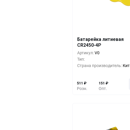
Кол-во
Выгода
За 1 
Батарейка литиевая
CR2450-4P
10+
0%
5
Артикул:
V0
500+
-33%
3
Тип:
Страна производитель:
Кит
1000+
-55%
2
511
₽
151
₽
Розн.
Опт.