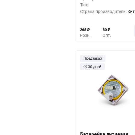
500+
-33%
1
Тип:
Страна производитель:
Кит
1000+
-55%
1
268
₽
80
₽
Розн.
Опт.
Предзаказ
30 дней
Батарейка литиевая