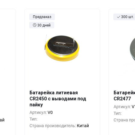
оры
Товары для дома
истраторы
Товары для животных
Предзаказ
300 шт.
30 дней
Другое
Батарейка литиевая
Батарей
шт.
Кол-во
Выгода
За 1 шт.
Кол-во
CR2450 с выводами под
CR2477
пайку
81
₽
10+
0%
147
₽
10+
Артикул:
V
Артикул:
V0
Тип:
54
₽
500+
-33%
98
₽
500+
Тип:
ай
Страна пр
Страна производитель:
Китай
36
₽
1000+
-55%
66
₽
1000+