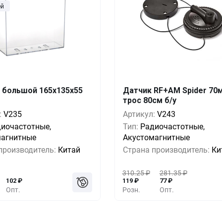
ей
 большой 165x135x55
Датчик RF+AM Spider 70
Выгода
За 1 шт.
Кол-во
Выгода
За 
трос 80см б/у
272
₽
31
:
V235
Артикул:
V243
0%
136
₽
10+
0%
иочастотные,
Тип:
Радиочастотные,
255
₽
30
-5%
128
₽
1000+
-6%
магнитные
Акустомагнитные
238
₽
29
производитель:
Китай
Страна производитель:
Ки
-12%
119
₽
3000+
-21%
310.25
₽
281.35
₽
102
₽
119
₽
77
₽
Опт.
Розн.
Опт.