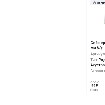
10 дн
Сейфер
Кол-во
мм б/у
Артикул
10+
Тип:
Рад
100+
Акусто
Страна 
500+
272
₽
136
₽
Розн.