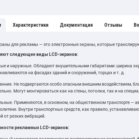
е
Характеристики
Документация
Отзывы
Во
раны для рекламы — это электронные экраны, которые транслиру
яют следующие виды LCD-экранов:
ые и наружные. Обладают внушительными габаритами: ширина экра
анавливаются на фасадах зданий и сооружений, торцах и т. д.
енние. Не подвергаются особо опасным внешним воздействиям, бл
ельно. Могут монтироваться как на стены, потолки, так и на специ
ьные. Применяются, в основном, на общественном транспорте — ав
олитене. Внутри транспортных средств, как правило, устанавлива
й от резких вибраций.
ности рекламных LCD-экранов:
енный медиаплеер поддерживает воспроизведение видеозаписей, ф