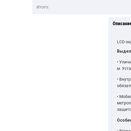
Итого:
Описани
LCD-эк
Выдел
Уличн
м. Уст
Внутр
обязат
Мобил
метроп
защито
Особен
Встро