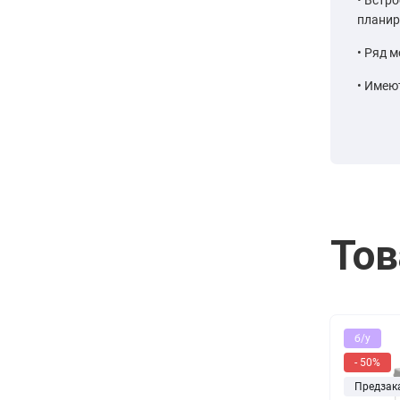
планир
Ряд м
Имеют
Тов
б/у
- 50%
Предзак