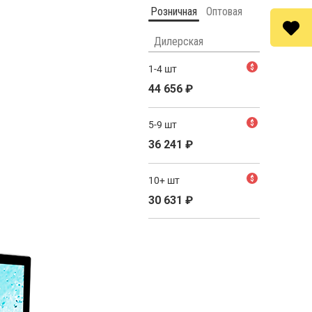
Розничная
Оптовая
Дилерская
1-4 шт
$
44 656
₽
5-9 шт
$
36 241
₽
10+ шт
$
30 631
₽