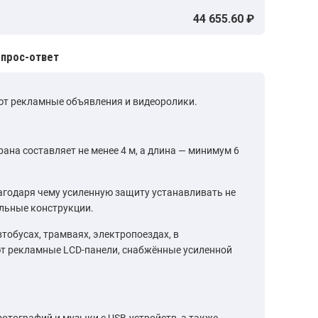
44 655.60 ₽
прос-ответ
ют рекламные объявления и видеоролики.
на составляет не менее 4 м, а длина — минимум 6
агодаря чему усиленную защиту устанавливать не
альные конструкции.
тобусах, трамваях, электропоездах, в
ют рекламные LCD-панели, снабжённые усиленной
отографий и музыки с USB-устройств, а также