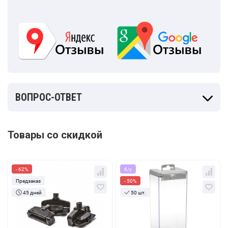
ВОПРОС-ОТВЕТ
Товары со скидкой
- 62%
б/у
Предзаказ
- 50%
45 дней
50 шт.
Кол-во
За 1 шт.
Кол-во
За 1 шт.
24.23
₽
272
₽