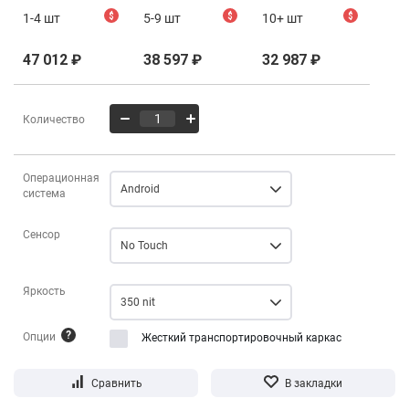
1-4 шт
$
5-9 шт
$
10+ шт
$
47 012
₽
38 597
₽
32 987
₽
Количество
Операционная
Android
система
Сенсор
No Touch
Яркость
350 nit
?
Опции
Жесткий транспортировочный каркас