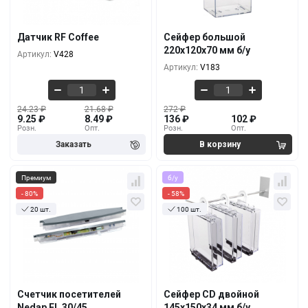
9.25
₽
136
₽
100+
10+
23.38
₽
255
₽
9
₽
128
₽
5000+
100+
Датчик RF Coffee
Сейфер большой
22.53
₽
238
₽
220x120x70 мм б/у
Артикул:
V428
8.70
₽
119
₽
10000+
500+
Артикул:
V183
24.23
₽
21.68
₽
272
₽
9.25
₽
8.49
₽
136
₽
102
₽
Розн.
Опт.
Розн.
Опт.
Премиум
б/у
- 80%
- 58%
20 шт.
100 шт.
Кол-во
За 1 шт.
Кол-во
За 1 шт.
2 500
₽
204
₽
500
₽
85
₽
1+
10+
2 000
₽
170
₽
400
₽
77
₽
5+
100+
Счетчик посетителей
Сейфер CD двойной
1 800
₽
144.50
₽
Nedap FL 30/45
145х150х34 мм б/у