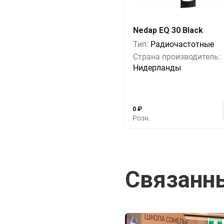
Кол-во
Выгода
За 1 
Nedap EQ 30 Black
Тип:
Радиочастотные
1+
0%
14 5
Страна производитель:
5+
-17%
12 0
Нидерланды
10+
-24%
11 0
0
₽
Розн.
Связанн