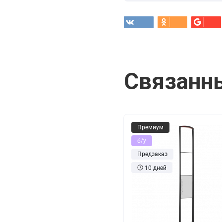
Связанн
Премиум
б/у
Предзаказ
10 дней