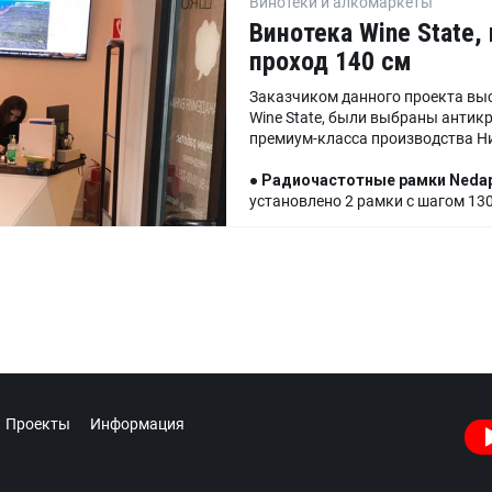
Винотеки и алкомаркеты
Винотека Wine State, 
проход 140 см
Заказчиком данного проекта вы
Wine State, были выбраны анти
премиум-класса производства Н
●
Радиочастотные рамки
Nedap
установлено 2 рамки с шагом 13
●
Выносной блок управления
Ne
1 блок.
Проекты
Информация