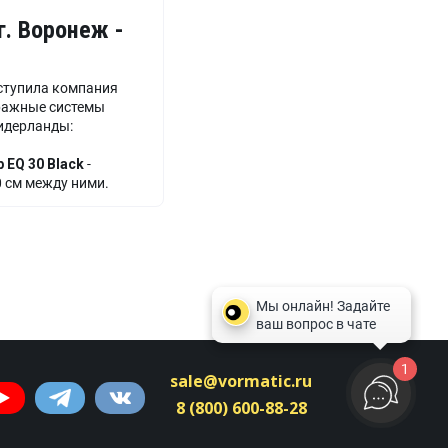
г. Воронеж -
ступила компания
кражные системы
идерланды:
 EQ 30 Black
-
0 см между ними.
dap FL1
- установлен
1
sale@vormatic.ru
8 (800) 600-88-28