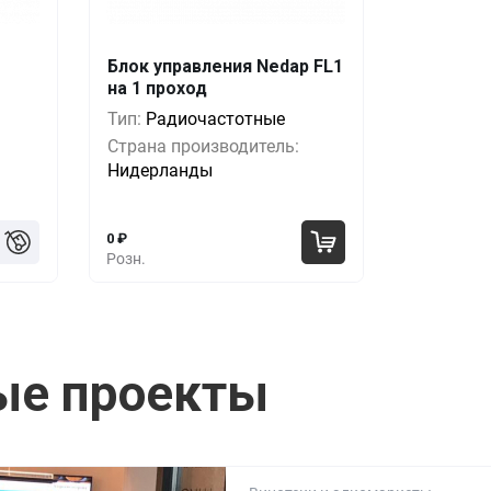
шт.
Кол-во
Выгода
За 1 шт.
Блок управления Nedap FL1
на 1 проход
00
₽
1+
0%
35 500
₽
Тип:
Радиочастотные
00
₽
5+
-8%
32 500
₽
Страна производитель:
Нидерланды
00
₽
10+
-16%
29 500
₽
0
₽
Розн.
ые проекты