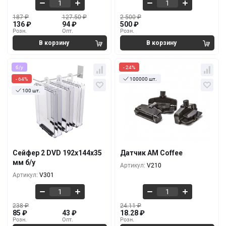
187
₽
127.50
₽
2 500
₽
136
₽
94
₽
500
₽
Розн.
Опт.
Розн.
б/у
- 24%
- 64%
100000 шт.
100 шт.
Кол-во
За 1 шт.
Кол-во
За 1 шт.
238
₽
24.11
₽
85
₽
18.28
₽
10+
100+
221
₽
23.38
₽
77
₽
18.28
₽
100+
5000+
Сейфер 2 DVD 192х144х35
Датчик AM Coffee
204
₽
22.53
₽
мм б/у
Артикул:
V210
60
₽
18.28
₽
500+
10000+
Артикул:
V301
238
₽
24.11
₽
85
₽
43
₽
18.28
₽
Розн.
Опт.
Розн.