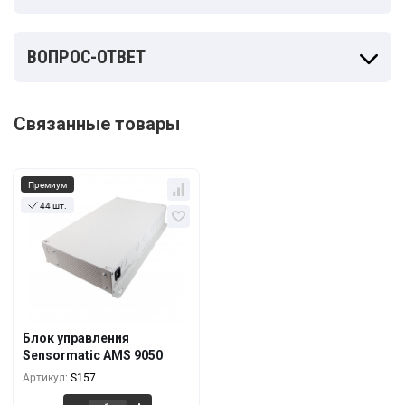
ВОПРОС-ОТВЕТ
Связанные товары
Премиум
44 шт.
Кол-во
За 1 шт.
32 500
₽
1+
29 500
₽
5+
Блок управления
Sensormatic AMS 9050
26 500
₽
10+
Артикул:
S157