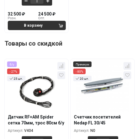
32 500
₽
24 500
₽
Розн.
Опт.
Товары со скидкой
б/у
Премиум
- 27%
- 80%
25 шт.
20 шт.
Кол-во
За 1 шт.
Кол-во
За 1 шт.
187
₽
2 500
₽
136
₽
500
₽
10+
1+
153
₽
2 000
₽
128
₽
400
₽
1000+
5+
Датчик RF+AM Spider
Счетчик посетителей
136
₽
1 800
₽
сетка 70мм, трос 80см б/у
Nedap FL 30/45
111
₽
300
₽
3000+
10+
Артикул:
V404
Артикул:
N0