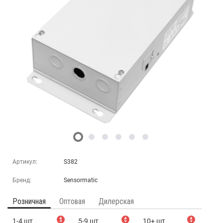
Артикул:
S382
Бренд:
Sensormatic
Розничная
Оптовая
Дилерская
1-4 шт
$
5-9 шт
$
10+ шт
$