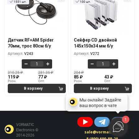
1551 шт.
100 шт.
Кол-во
За 1 шт.
Кол-во
За 1 шт.
310.25
₽
204
₽
119
₽
85
₽
10+
10+
300.90
₽
170
₽
111
₽
77
₽
1000+
100+
Датчик RF+AM Spider
Сейфер CD двойной
292.40
₽
144.50
₽
70мм, трос 80см б/у
145х150х34 мм б/у
94
₽
60
₽
3000+
500+
Артикул:
V243
Артикул:
V272
310.25
₽
281.35
₽
204
₽
119
₽
77
₽
85
₽
43
₽
Розн.
Опт.
Розн.
Опт.
1
VORMATIC
Electronics ©
sale@vormatic.ru
2014-2026
8 (800) 600-88-28