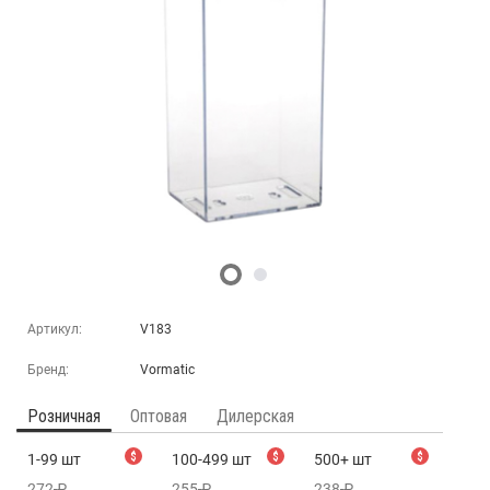
Артикул:
V183
Бренд:
Vormatic
Розничная
Оптовая
Дилерская
1-99 шт
$
100-499 шт
$
500+ шт
$
272
₽
255
₽
238
₽