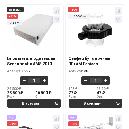
Премиум
- 50%
- 11%
28066 шт.
4 шт.
Кол-во
За 1 шт.
Кол-во
За 1 шт.
26 500
₽
153
₽
23 500
₽
77
₽
1+
10+
23 500
₽
127.50
₽
20 500
₽
64
₽
5+
100+
Блок металлодетекции
Сейфер бутылочный
21 500
₽
110.50
₽
Sensormatic AMS 7010
RF+AM Easicap
18 500
₽
55
₽
10+
500+
Артикул:
S227
Артикул:
V0
26 500
₽
153
₽
93.50
₽
23 500
₽
16 500
₽
77
₽
47
₽
Розн.
Опт.
Розн.
Опт.
б/у
б/у
- 62%
- 58%