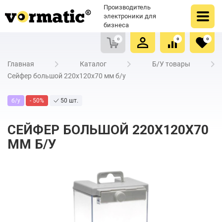
Оформить заказ
Купить в один клик
Производитель
Очистить список сравнения
Очистить избранное
электроники для
бизнеса
0
0
0
Главная
Каталог
Б/У товары
Сейфер большой 220x120x70 мм б/у
б/у
- 50%
50 шт.
СЕЙФЕР БОЛЬШОЙ 220X120X70
ММ Б/У